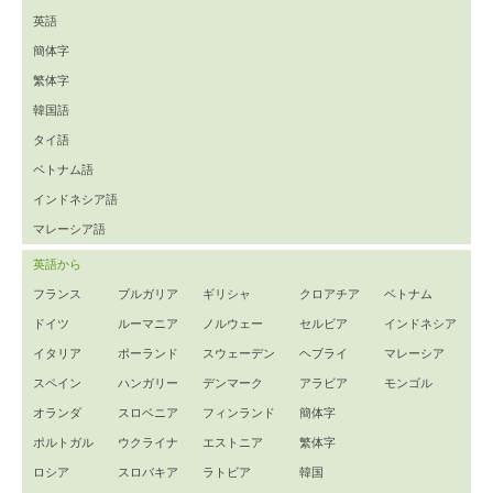
英語
簡体字
繁体字
韓国語
タイ語
ベトナム語
インドネシア語
マレーシア語
英語から
フランス
ブルガリア
ギリシャ
クロアチア
ベトナム
ドイツ
ルーマニア
ノルウェー
セルビア
インドネシア
イタリア
ポーランド
スウェーデン
ヘブライ
マレーシア
スペイン
ハンガリー
デンマーク
アラビア
モンゴル
オランダ
スロベニア
フィンランド
簡体字
ポルトガル
ウクライナ
エストニア
繁体字
ロシア
スロバキア
ラトビア
韓国